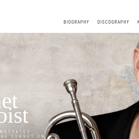
BIOGRAPHY
DISCOGRAPHY
et
oist
ONSTRATES
THE CORNET ON